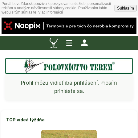
Portál LovuZdar.sk používa k poskytovaniu služieb, personalizácii
Súhlasím
reklám a analýze návštevnosti súbory cookie. Používaním tohto
webu s tým súhlasíte.
Viac informácií
☰
Profil môžu vidieť iba prihlásení. Prosím
prihláste sa.
TOP videá týždňa