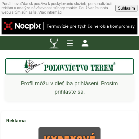
Portál LovuZdar.sk používa k poskytovaniu služieb, personalizácii
Súhlasím
reklám a analýze návštevnosti súbory cookie. Používaním tohto
webu s tým súhlasíte.
Viac informácií
☰
Profil môžu vidieť iba prihlásení. Prosím
prihláste sa.
Reklama