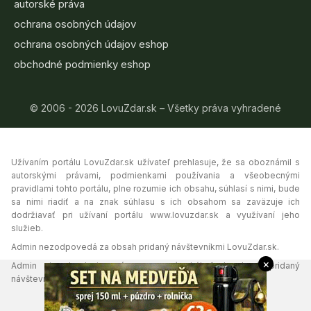
autorské práva
ochrana osobných údajov
ochrana osobných údajov eshop
obchodné podmienky eshop
© 2006 - 2026 LovuZdar.sk – Všetky práva vyhradené
Užívaním portálu LovuZdar.sk užívateľ prehlasuje, že sa oboznámil s
autorskými právami, podmienkami používania a všeobecnými
pravidlami tohto portálu, plne rozumie ich obsahu, súhlasí s nimi, bude
sa nimi riadiť a na znak súhlasu s ich obsahom sa zaväzuje ich
dodržiavať pri užívaní portálu www.lovuzdar.sk a využívaní jeho
služieb.
Admin nezodpovedá za obsah pridaný návštevníkmi LovuZdar.sk.
×
Admin si vyhradzuje právo vymazať akýkoľvek obsah pridaný
návštevníkmi portálu, ak tak uzná za vhodné.