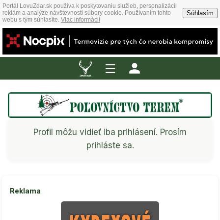
Portál LovuZdar.sk používa k poskytovaniu služieb, personalizácii
Súhlasím
reklám a analýze návštevnosti súbory cookie. Používaním tohto
webu s tým súhlasíte.
Viac informácií
☰
Profil môžu vidieť iba prihlásení. Prosím
prihláste sa.
Reklama