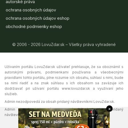
autorské práva
ochrana osobných údajov
ochrana osobných údajov eshop
obchodné podmienky eshop
© 2006 - 2026 LovuZdar.sk – Všetky práva vyhradené
Užívaním portálu LovuZdar.sk užívateľ prehlasuje, že sa oboznámil s
autorskými právami, podmienkami používania a všeobecnými
pravidlami tohto portálu, plne rozumie ich obsahu, súhlasí s nimi, bude
sa nimi riadiť a na znak súhlasu s ich obsahom sa zaväzuje ich
dodržiavať pri užívaní portálu www.lovuzdar.sk a využívaní jeho
služieb.
Admin nezodpovedá za obsah pridaný návštevníkmi LovuZdar.sk.
×
Admin si vyhradzuje právo vymazať akýkoľvek obsah pridaný
návštevníkmi portálu, ak tak uzná za vhodné.