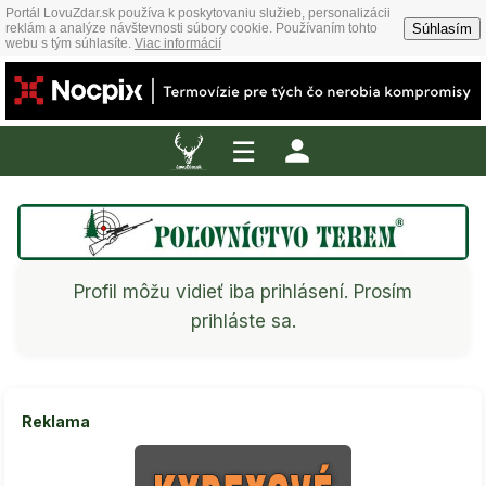
Portál LovuZdar.sk používa k poskytovaniu služieb, personalizácii
Súhlasím
reklám a analýze návštevnosti súbory cookie. Používaním tohto
webu s tým súhlasíte.
Viac informácií
☰
Profil môžu vidieť iba prihlásení. Prosím
prihláste sa.
Reklama