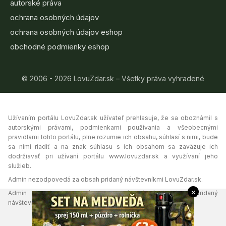
autorské práva
ochrana osobných údajov
ochrana osobných údajov eshop
obchodné podmienky eshop
© 2006 - 2026 LovuZdar.sk – Všetky práva vyhradené
Užívaním portálu LovuZdar.sk užívateľ prehlasuje, že sa oboznámil s
autorskými právami, podmienkami používania a všeobecnými
pravidlami tohto portálu, plne rozumie ich obsahu, súhlasí s nimi, bude
sa nimi riadiť a na znak súhlasu s ich obsahom sa zaväzuje ich
dodržiavať pri užívaní portálu www.lovuzdar.sk a využívaní jeho
služieb.
Admin nezodpovedá za obsah pridaný návštevníkmi LovuZdar.sk.
×
Admin si vyhradzuje právo vymazať akýkoľvek obsah pridaný
návštevníkmi portálu, ak tak uzná za vhodné.