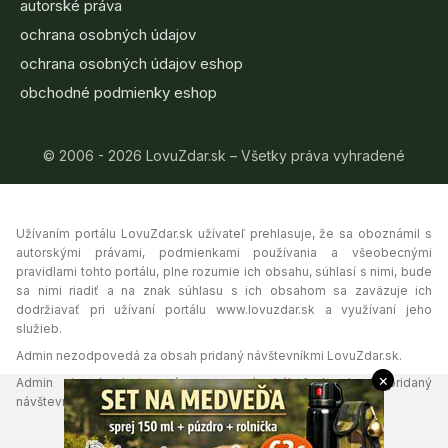
autorské práva
ochrana osobných údajov
ochrana osobných údajov eshop
obchodné podmienky eshop
© 2006 - 2026 LovuZdar.sk – Všetky práva vyhradené
Užívaním portálu LovuZdar.sk užívateľ prehlasuje, že sa oboznámil s
autorskými právami, podmienkami používania a všeobecnými
pravidlami tohto portálu, plne rozumie ich obsahu, súhlasí s nimi, bude
sa nimi riadiť a na znak súhlasu s ich obsahom sa zaväzuje ich
dodržiavať pri užívaní portálu www.lovuzdar.sk a využívaní jeho
služieb.
Admin nezodpovedá za obsah pridaný návštevníkmi LovuZdar.sk.
×
Admin si vyhradzuje právo vymazať akýkoľvek obsah pridaný
návštevníkmi portálu, ak tak uzná za vhodné.