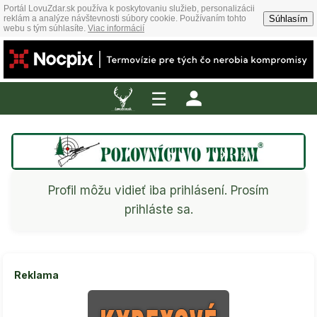
Portál LovuZdar.sk používa k poskytovaniu služieb, personalizácii
Súhlasím
reklám a analýze návštevnosti súbory cookie. Používaním tohto
webu s tým súhlasíte.
Viac informácií
☰
Profil môžu vidieť iba prihlásení. Prosím
prihláste sa.
Reklama