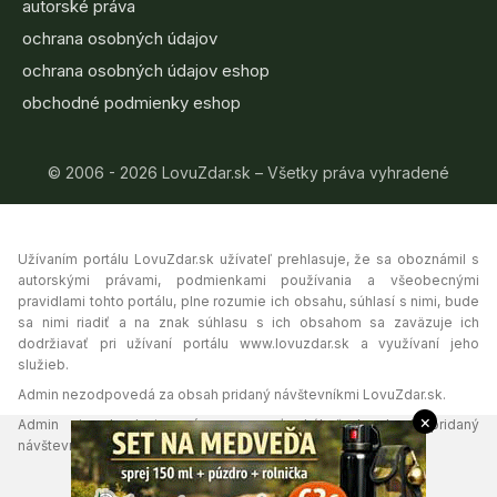
autorské práva
ochrana osobných údajov
ochrana osobných údajov eshop
obchodné podmienky eshop
© 2006 - 2026 LovuZdar.sk – Všetky práva vyhradené
Užívaním portálu LovuZdar.sk užívateľ prehlasuje, že sa oboznámil s
autorskými právami, podmienkami používania a všeobecnými
pravidlami tohto portálu, plne rozumie ich obsahu, súhlasí s nimi, bude
sa nimi riadiť a na znak súhlasu s ich obsahom sa zaväzuje ich
dodržiavať pri užívaní portálu www.lovuzdar.sk a využívaní jeho
služieb.
Admin nezodpovedá za obsah pridaný návštevníkmi LovuZdar.sk.
×
Admin si vyhradzuje právo vymazať akýkoľvek obsah pridaný
návštevníkmi portálu, ak tak uzná za vhodné.