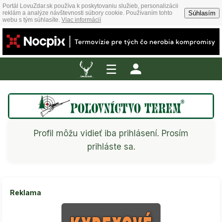
Portál LovuZdar.sk používa k poskytovaniu služieb, personalizácii
Súhlasím
reklám a analýze návštevnosti súbory cookie. Používaním tohto
webu s tým súhlasíte.
Viac informácií
☰
Profil môžu vidieť iba prihlásení. Prosím
prihláste sa.
Reklama