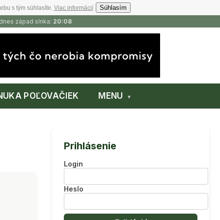
Súhlasím
ebu s tým súhlasíte.
Viac informácií
 dnes západ slnka:
20:08
NUKA POĽOVAČIEK
MENU
Prihlásenie
Login
Heslo