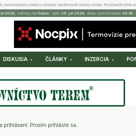
b, personalizácii reklám a analýze návštevnosti súbory cookie. Používaním tohto w
ust 2026
, meniny má
Oskar
, spln:
29. júl 2026
, dnes východ slnka:
05:35
,
DISKUSIA
ČLÁNKY
INZERCIA
PO
a prihlásení. Prosím prihláste sa.