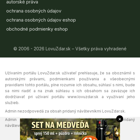
autorské práva
ochrana osobných údajov
ochrana osobných údajov eshop
obchodné podmienky eshop
© 2006 - 2026 LovuZdar.sk – Všetky práva vyhradené
Užívaním portálu LovuZdar.sk užívateľ prehlasuje, že sa oboznámil s
autorskými právami, podmienkami používania a všeobecnými
pravidlami tohto portálu, plne rozumie ich obsahu, súhlasí s nimi, bude
sa nimi riadiť a na znak súhlasu s ich obsahom sa zaväzuje ich
dodržiavať pri užívaní portálu www.lovuzdar.sk a využívaní jeho
služieb.
Admin nezodpovedá za obsah pridaný návštevníkmi LovuZdar.sk.
×
Admin si vyhradzuje právo vymazať akýkoľvek obsah pridaný
návštevníkmi portálu, ak tak uzná za vhodné.