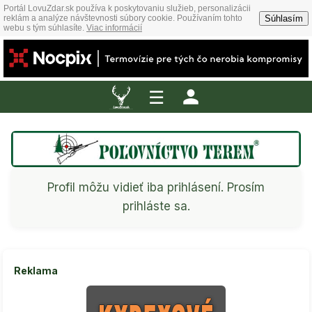
Portál LovuZdar.sk používa k poskytovaniu služieb, personalizácii
Súhlasím
reklám a analýze návštevnosti súbory cookie. Používaním tohto
webu s tým súhlasíte.
Viac informácií
☰
Profil môžu vidieť iba prihlásení. Prosím
prihláste sa.
Reklama