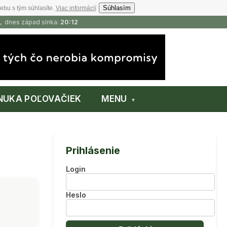
Súhlasím
ebu s tým súhlasíte.
Viac informácií
, dnes západ slnka:
20:12
NUKA POĽOVAČIEK
MENU
Prihlásenie
Login
Heslo