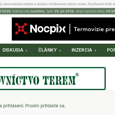
b, personalizácii reklám a analýze návštevnosti súbory cookie. Používaním tohto w
t 2026
, meniny má
Jozefína
, spln:
29. júl 2026
, dnes východ slnka:
05:32
DISKUSIA
ČLÁNKY
INZERCIA
PO
a prihlásení. Prosím prihláste sa.