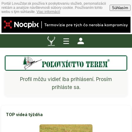
Portál LovuZdar.sk používa k poskytovaniu služieb, personalizácii
Súhlasím
reklám a analýze návštevnosti súbory cookie. Používaním tohto
webu s tým súhlasíte.
Viac informácií
☰
Profil môžu vidieť iba prihlásení. Prosím
prihláste sa.
TOP videá týždňa