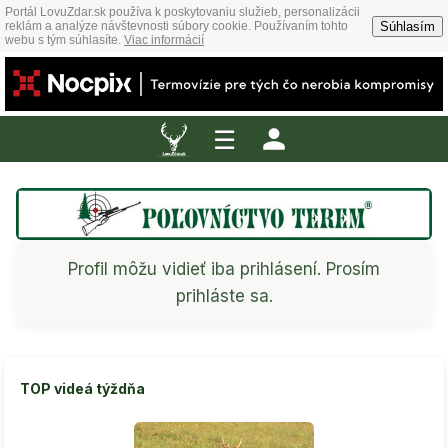
Portál LovuZdar.sk používa k poskytovaniu služieb, personalizácii
Súhlasím
reklám a analýze návštevnosti súbory cookie. Používaním tohto
webu s tým súhlasíte.
Viac informácií
☰
Profil môžu vidieť iba prihlásení. Prosím
prihláste sa.
TOP videá týždňa