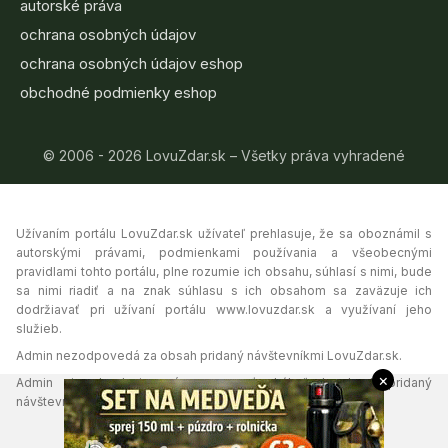
autorské práva
ochrana osobných údajov
ochrana osobných údajov eshop
obchodné podmienky eshop
© 2006 - 2026 LovuZdar.sk – Všetky práva vyhradené
Užívaním portálu LovuZdar.sk užívateľ prehlasuje, že sa oboznámil s
autorskými právami, podmienkami používania a všeobecnými
pravidlami tohto portálu, plne rozumie ich obsahu, súhlasí s nimi, bude
sa nimi riadiť a na znak súhlasu s ich obsahom sa zaväzuje ich
dodržiavať pri užívaní portálu www.lovuzdar.sk a využívaní jeho
služieb.
Admin nezodpovedá za obsah pridaný návštevníkmi LovuZdar.sk.
×
Admin si vyhradzuje právo vymazať akýkoľvek obsah pridaný
návštevníkmi portálu, ak tak uzná za vhodné.