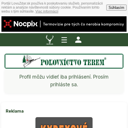
Portál LovuZdar.sk používa k poskytovaniu služieb, personalizácii
Súhlasím
reklám a analýze návštevnosti súbory cookie. Používaním tohto
webu s tým súhlasíte.
Viac informácií
☰
Profil môžu vidieť iba prihlásení. Prosím
prihláste sa.
Reklama