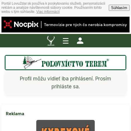
Portál LovuZdar.sk používa k poskytovaniu služieb, personalizácii
Súhlasím
reklám a analýze návštevnosti súbory cookie. Používaním tohto
webu s tým súhlasíte.
Viac informácií
☰
Profil môžu vidieť iba prihlásení. Prosím
prihláste sa.
Reklama