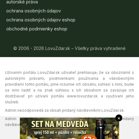
autorské práva
ochrana osobných údajov
ochrana osobných údajov eshop
obchodné podmienky eshop
© 2006 - 2026 LovuZdar.sk – Všetky práva vyhradené
Užívaním portálu LovuZdar.sk užívateľ prehlasuje, že sa oboznámil s
autorskými právami, podmienkami používania a všeobecnými
pravidlami tohto portálu, plne rozumie ich obsahu, súhlasí s nimi, bude
sa nimi riadiť a na znak súhlasu s ich obsahom sa zaväzuje ich
dodržiavať pri užívaní portálu www.lovuzdar.sk a využívaní jeho
služieb.
Admin nezodpovedá za obsah pridaný návštevníkmi LovuZdar.sk.
×
Admin si vyhradzuje právo vymazať akýkoľvek obsah pridaný
návštevníkmi portálu, ak tak uzná za vhodné.