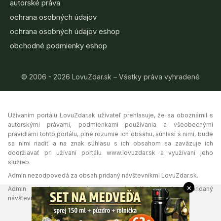
autorské práva
ochrana osobných údajov
ochrana osobných údajov eshop
obchodné podmienky eshop
© 2006 - 2026 LovuZdar.sk – Všetky práva vyhradené
Užívaním portálu LovuZdar.sk užívateľ prehlasuje, že sa oboznámil s
autorskými právami, podmienkami používania a všeobecnými
pravidlami tohto portálu, plne rozumie ich obsahu, súhlasí s nimi, bude
sa nimi riadiť a na znak súhlasu s ich obsahom sa zaväzuje ich
dodržiavať pri užívaní portálu www.lovuzdar.sk a využívaní jeho
služieb.
Admin nezodpovedá za obsah pridaný návštevníkmi LovuZdar.sk.
×
Admin si vyhradzuje právo vymazať akýkoľvek obsah pridaný
návštevníkmi portálu, ak tak uzná za vhodné.