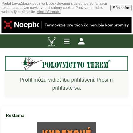
Portál LovuZdar.sk používa k poskytovaniu služieb, personalizácii
Súhlasím
reklám a analýze návštevnosti súbory cookie. Používaním tohto
webu s tým súhlasíte.
Viac informácií
☰
Profil môžu vidieť iba prihlásení. Prosím
prihláste sa.
Reklama