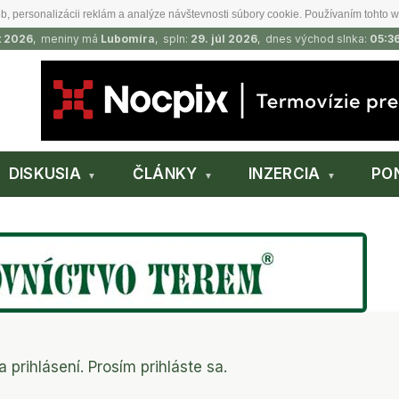
b, personalizácii reklám a analýze návštevnosti súbory cookie. Používaním tohto w
t 2026
, meniny má
Lubomíra
, spln:
29. júl 2026
, dnes východ slnka:
05:3
DISKUSIA
ČLÁNKY
INZERCIA
PO
a prihlásení. Prosím prihláste sa.