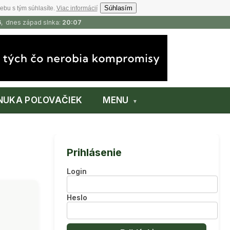
Súhlasím
ebu s tým súhlasíte.
Viac informácií
6
, dnes západ slnka:
20:07
NUKA POĽOVAČIEK
MENU
Prihlásenie
Login
Heslo