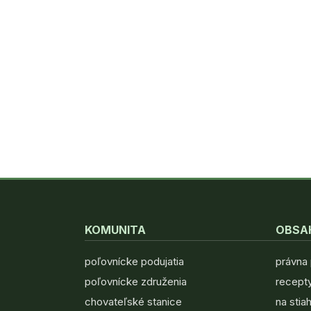
KOMUNITA
OBSA
poľovnícke podujatia
právna
poľovnícke združenia
recepty
chovateľské stanice
na stia