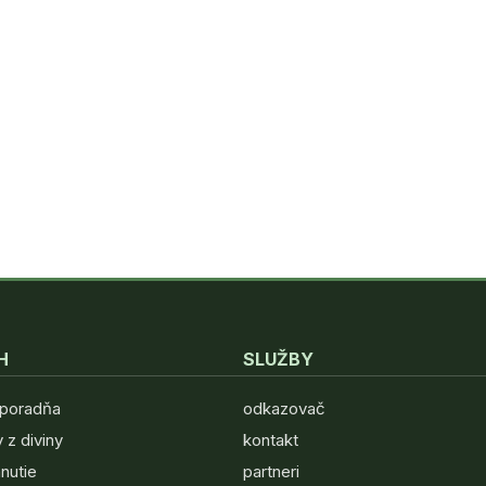
H
SLUŽBY
 poradňa
odkazovač
 z diviny
kontakt
hnutie
partneri