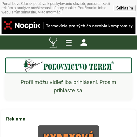
Portál LovuZdar.sk používa k poskytovaniu služieb, personalizácii
Súhlasím
reklám a analýze návštevnosti súbory cookie. Používaním tohto
webu s tým súhlasíte.
Viac informácií
☰
Profil môžu vidieť iba prihlásení. Prosím
prihláste sa.
Reklama