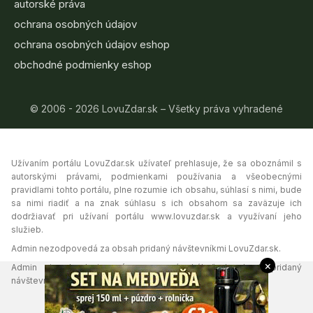
autorské práva
ochrana osobných údajov
ochrana osobných údajov eshop
obchodné podmienky eshop
© 2006 - 2026 LovuZdar.sk – Všetky práva vyhradené
Užívaním portálu LovuZdar.sk užívateľ prehlasuje, že sa oboznámil s
autorskými právami, podmienkami používania a všeobecnými
pravidlami tohto portálu, plne rozumie ich obsahu, súhlasí s nimi, bude
sa nimi riadiť a na znak súhlasu s ich obsahom sa zaväzuje ich
dodržiavať pri užívaní portálu www.lovuzdar.sk a využívaní jeho
služieb.
Admin nezodpovedá za obsah pridaný návštevníkmi LovuZdar.sk.
×
Admin si vyhradzuje právo vymazať akýkoľvek obsah pridaný
návštevníkmi portálu, ak tak uzná za vhodné.