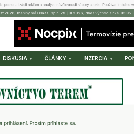
b, personalizácii reklám a analýze návštevnosti súbory cookie. Používaním tohto w
ust 2026
, meniny má
Oskar
, spln:
29. júl 2026
, dnes východ slnka:
05:35
,
DISKUSIA
ČLÁNKY
INZERCIA
PO
a prihlásení. Prosím prihláste sa.