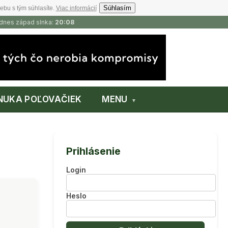
Súhlasím
ebu s tým súhlasíte.
Viac informácií
 dnes západ slnka:
20:08
NUKA POĽOVAČIEK
MENU
Prihlásenie
Login
Heslo