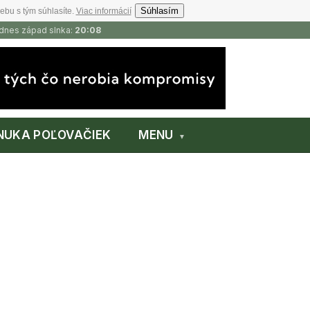
Súhlasím
ebu s tým súhlasíte.
Viac informácií
 dnes západ slnka:
20:08
NUKA POĽOVAČIEK
MENU