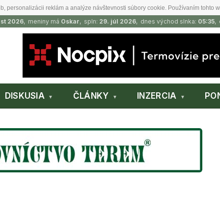
b, personalizácii reklám a analýze návštevnosti súbory cookie. Používaním tohto w
ust 2026
, meniny má
Oskar
, spln:
29. júl 2026
, dnes východ slnka:
05:35
,
DISKUSIA
ČLÁNKY
INZERCIA
PO