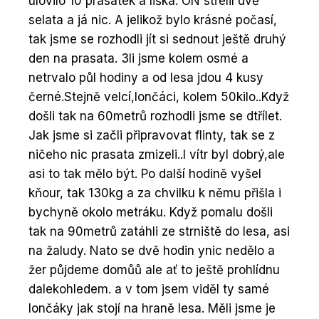
ulovilo 10 prasátek a liška. ON střelil dvě
selata a já nic. A jelikož bylo krásné počasí,
tak jsme se rozhodli jít si sednout ještě druhý
den na prasata. 3li jsme kolem osmé a
netrvalo půl hodiny a od lesa jdou 4 kusy
černé.Stejně velcí,lončáci, kolem 50kilo..Když
došli tak na 60metrů rozhodli jsme se dtřílet.
Jak jsme si začli připravovat flinty, tak se z
ničeho nic prasata zmizeli..I vítr byl dobrý,ale
asi to tak mělo být. Po další hodině vyšel
kňour, tak 130kg a za chvilku k němu přišla i
bychyně okolo metráku. Když pomalu došli
tak na 90metrů zatáhli ze strniště do lesa, asi
na žaludy. Nato se dvě hodin ynic nedělo a
žer půjdeme domůů ale ať to ještě prohlídnu
dalekohledem. a v tom jsem viděl ty samé
lončáky jak stojí na hraně lesa. Měli jsme je