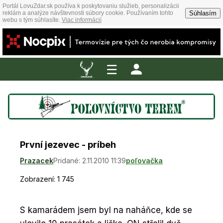
Portál LovuZdar.sk používa k poskytovaniu služieb, personalizácii
Súhlasím
reklám a analýze návštevnosti súbory cookie. Používaním tohto
webu s tým súhlasíte.
Viac informácií
☰
První jezevec - príbeh
Prazacek
Pridané: 2.11.2010 11:39
poľovačka
Zobrazení: 1 745
S kamarádem jsem byl na naháňce, kde se