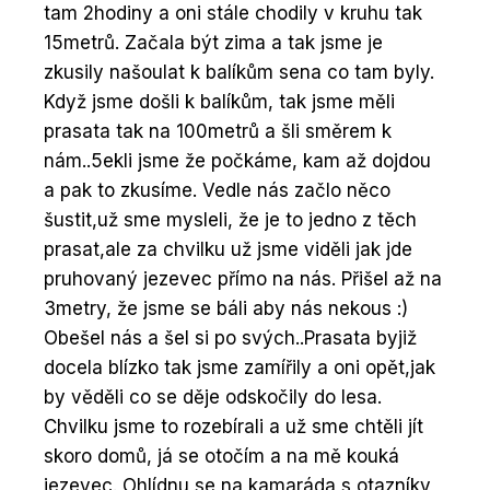
tam 2hodiny a oni stále chodily v kruhu tak
15metrů. Začala být zima a tak jsme je
zkusily našoulat k balíkům sena co tam byly.
Když jsme došli k balíkům, tak jsme měli
prasata tak na 100metrů a šli směrem k
nám..5ekli jsme že počkáme, kam až dojdou
a pak to zkusíme. Vedle nás začlo něco
šustit,už sme mysleli, že je to jedno z těch
prasat,ale za chvilku už jsme viděli jak jde
pruhovaný jezevec přímo na nás. Přišel až na
3metry, že jsme se báli aby nás nekous :)
Obešel nás a šel si po svých..Prasata byjiž
docela blízko tak jsme zamířily a oni opět,jak
by věděli co se děje odskočily do lesa.
Chvilku jsme to rozebírali a už sme chtěli jít
skoro domů, já se otočím a na mě kouká
jezevec. Ohlídnu se na kamaráda s otazníky