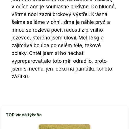
v očích aon je souhlasně přikívne. Do hlučné,
větrné noci zazní brokový výstřel. Krásná
šelma se láme v ohni, zima je náhle pryč a
mnou se rozlévá pocit radosti z prvního
jezevce, kterého jsem ulovil. Měl 15kg a
zajímávé bouloe po celém těle, takové
boláky. Chtěl jsem si ho nechat
vypreparovat,ale toto mě odradilo, proto
jsem si nechal jen leeku na památku tohoto
zážitku.
TOP videá týždňa