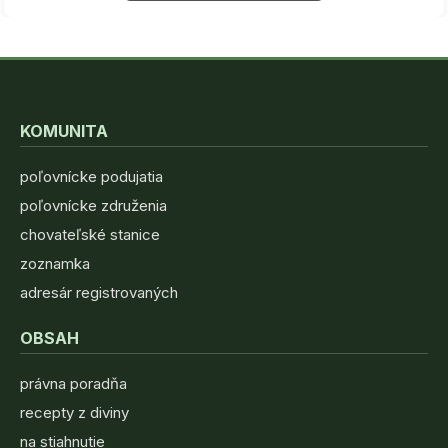
KOMUNITA
poľovnícke podujatia
poľovnícke združenia
chovateľské stanice
zoznamka
adresár registrovaných
OBSAH
právna poradňa
recepty z diviny
na stiahnutie