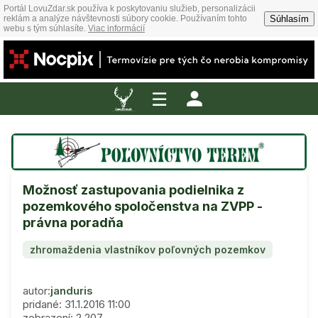
Portál LovuZdar.sk používa k poskytovaniu služieb, personalizácii
Súhlasím
reklám a analýze návštevnosti súbory cookie. Používaním tohto
webu s tým súhlasíte.
Viac informácií
☰
Možnosť zastupovania podielnika z
pozemkového spoločenstva na ZVPP -
právna poradňa
zhromaždenia vlastníkov poľovných pozemkov
autor:
janduris
pridané: 31.1.2016 11:00
zobrazení: 2 207