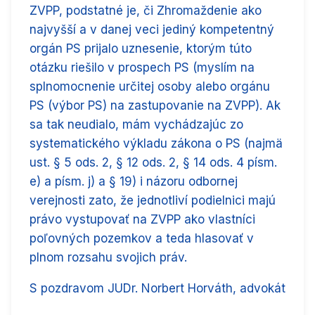
ZVPP, podstatné je, či Zhromaždenie ako
najvyšší a v danej veci jediný kompetentný
orgán PS prijalo uznesenie, ktorým túto
otázku riešilo v prospech PS (myslím na
splnomocnenie určitej osoby alebo orgánu
PS (výbor PS) na zastupovanie na ZVPP). Ak
sa tak neudialo, mám vychádzajúc zo
systematického výkladu zákona o PS (najmä
ust. § 5 ods. 2, § 12 ods. 2, § 14 ods. 4 písm.
e) a písm. j) a § 19) i názoru odbornej
verejnosti zato, že jednotliví podielnici majú
právo vystupovať na ZVPP ako vlastníci
poľovných pozemkov a teda hlasovať v
plnom rozsahu svojich práv.
S pozdravom JUDr. Norbert Horváth, advokát