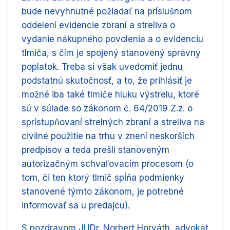
bude nevyhnutné požiadať na príslušnom
oddelení evidencie zbraní a streliva o
vydanie nákupného povolenia a o evidenciu
tlmiča, s čím je spojený stanovený správny
poplatok. Treba si však uvedomiť jednu
podstatnú skutočnosť, a to, že prihlásiť je
možné iba také tlmiče hluku výstrelu, ktoré
sú v súlade so zákonom č. 64/2019 Z.z. o
sprístupňovaní strelných zbraní a streliva na
civilné použitie na trhu v znení neskorších
predpisov a teda prešli stanoveným
autorizačným schvaľovacím procesom (o
tom, či ten ktorý tlmič spĺňa podmienky
stanovené týmto zákonom, je potrebné
informovať sa u predajcu).
S pozdravom JUDr. Norbert Horváth, advokát