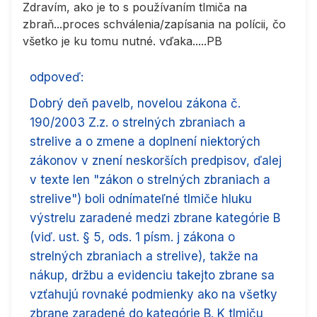
Zdravím, ako je to s používaním tlmiča na
zbraň...proces schválenia/zapísania na polícii, čo
všetko je ku tomu nutné. vďaka.....PB
odpoveď:
Dobrý deň pavelb, novelou zákona č.
190/2003 Z.z. o strelných zbraniach a
strelive a o zmene a doplnení niektorých
zákonov v znení neskorších predpisov, ďalej
v texte len "zákon o strelných zbraniach a
strelive") boli odnímateľné tlmiče hluku
výstrelu zaradené medzi zbrane kategórie B
(viď. ust. § 5, ods. 1 písm. j zákona o
strelných zbraniach a strelive), takže na
nákup, držbu a evidenciu takejto zbrane sa
vzťahujú rovnaké podmienky ako na všetky
zbrane zaradené do kategórie B. K tlmiču