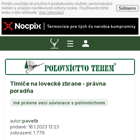
Portál LovuZdar.sk používa k poskytovaniu služieb, personalizácii
Súhlasím
reklám a analýze návštevnosti súbory cookie. Používaním tohto
webu s tým súhlasíte.
Viac informácií
☰
Tlmiče na lovecké zbrane - právna
poradňa
iné právne veci súvisiace s poľovníctvom
autor:
pavelb
pridané: 18.1.2023 12:23
zobrazení: 1 776