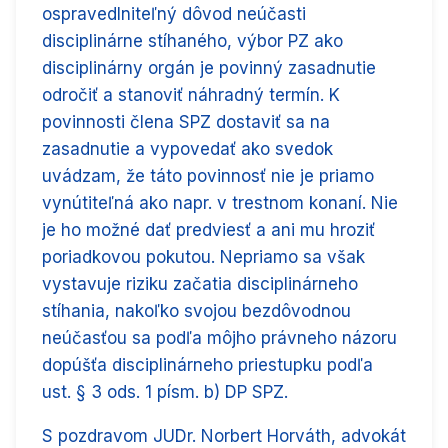
ospravedlniteľný dôvod neúčasti
disciplinárne stíhaného, výbor PZ ako
disciplinárny orgán je povinný zasadnutie
odročiť a stanoviť náhradný termín. K
povinnosti člena SPZ dostaviť sa na
zasadnutie a vypovedať ako svedok
uvádzam, že táto povinnosť nie je priamo
vynútiteľná ako napr. v trestnom konaní. Nie
je ho možné dať predviesť a ani mu hroziť
poriadkovou pokutou. Nepriamo sa však
vystavuje riziku začatia disciplinárneho
stíhania, nakoľko svojou bezdôvodnou
neúčasťou sa podľa môjho právneho názoru
dopúšťa disciplinárneho priestupku podľa
ust. § 3 ods. 1 písm. b) DP SPZ.
S pozdravom JUDr. Norbert Horváth, advokát