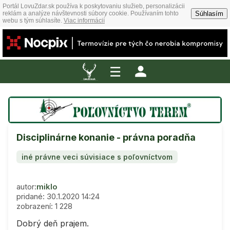
Portál LovuZdar.sk používa k poskytovaniu služieb, personalizácii
Súhlasím
reklám a analýze návštevnosti súbory cookie. Používaním tohto
webu s tým súhlasíte.
Viac informácií
☰
Disciplinárne konanie - právna poradňa
iné právne veci súvisiace s poľovníctvom
autor:
miklo
pridané: 30.1.2020 14:24
zobrazení: 1 228
Dobrý deň prajem.