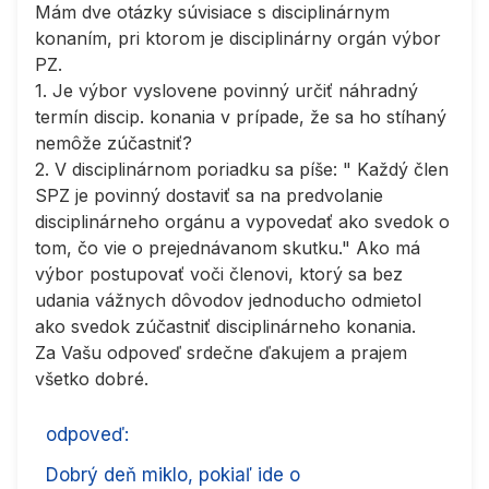
Mám dve otázky súvisiace s disciplinárnym
konaním, pri ktorom je disciplinárny orgán výbor
PZ.
1. Je výbor vyslovene povinný určiť náhradný
termín discip. konania v prípade, že sa ho stíhaný
nemôže zúčastniť?
2. V disciplinárnom poriadku sa píše: " Každý člen
SPZ je povinný dostaviť sa na predvolanie
disciplinárneho orgánu a vypovedať ako svedok o
tom, čo vie o prejednávanom skutku." Ako má
výbor postupovať voči členovi, ktorý sa bez
udania vážnych dôvodov jednoducho odmietol
ako svedok zúčastniť disciplinárneho konania.
Za Vašu odpoveď srdečne ďakujem a prajem
všetko dobré.
odpoveď:
Dobrý deň miklo, pokiaľ ide o