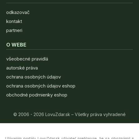
odkazovač
kontakt
partneri
O WEBE
všeobecné pravidlá
autorské práva
ochrana osobných údajov
ochrana osobných údajov eshop
obchodné podmienky eshop
© 2006 - 2026 LovuZdar.sk – Všetky práva vyhradené
Užívaním portálu LovuZdar.sk užívateľ prehlasuje, že sa oboznámil s