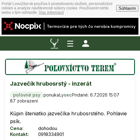
Portál LovuZdar.sk používa k poskytovaniu služieb, personalizácii
Súhlasím
reklám a analýze návštevnosti súbory cookie. Používaním tohto
webu s tým súhlasíte.
Viac informácií
☰
Jazvečík hrubosrstý - inzerát
poľovné psy
ponuka
Lysec
Pridané: 6.7.2026 15:07
87 zobrazení
Kúpin šteniatko jazvečíka hrubosrstého. Pohlavie
psík.
Cena:
dohodou
Kontakt:
0918334901