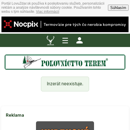
Portál LovuZdar.sk používa k poskytovaniu služieb, personalizácii
Súhlasím
reklám a analýze návštevnosti súbory cookie. Používaním tohto
webu s tým súhlasíte.
Viac informácií
☰
Inzerát neexistuje.
Reklama