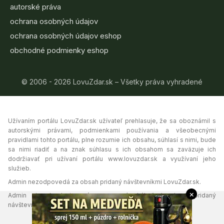
autorské práva
ochrana osobných údajov
ochrana osobných údajov eshop
obchodné podmienky eshop
© 2006 - 2026 LovuZdar.sk – Všetky práva vyhradené
Užívaním portálu LovuZdar.sk užívateľ prehlasuje, že sa oboznámil s
autorskými právami, podmienkami používania a všeobecnými
pravidlami tohto portálu, plne rozumie ich obsahu, súhlasí s nimi, bude
sa nimi riadiť a na znak súhlasu s ich obsahom sa zaväzuje ich
dodržiavať pri užívaní portálu www.lovuzdar.sk a využívaní jeho
služieb.
Admin nezodpovedá za obsah pridaný návštevníkmi LovuZdar.sk.
×
Admin si vyhradzuje právo vymazať akýkoľvek obsah pridaný
návštevníkmi portálu, ak tak uzná za vhodné.