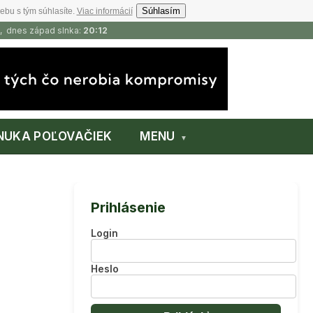
Súhlasím
ebu s tým súhlasíte.
Viac informácií
, dnes západ slnka:
20:12
NUKA POĽOVAČIEK
MENU
Prihlásenie
Login
Heslo