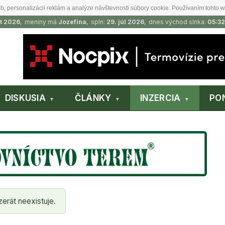
b, personalizácii reklám a analýze návštevnosti súbory cookie. Používaním tohto w
t 2026
, meniny má
Jozefína
, spln:
29. júl 2026
, dnes východ slnka:
05:32
DISKUSIA
ČLÁNKY
INZERCIA
PO
zerát neexistuje.