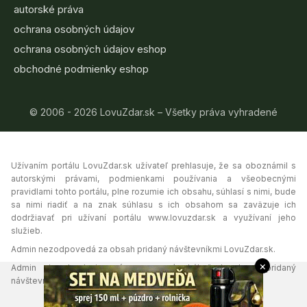
autorské práva
ochrana osobných údajov
ochrana osobných údajov eshop
obchodné podmienky eshop
© 2006 - 2026 LovuZdar.sk – Všetky práva vyhradené
Užívaním portálu LovuZdar.sk užívateľ prehlasuje, že sa oboznámil s
autorskými právami, podmienkami používania a všeobecnými
pravidlami tohto portálu, plne rozumie ich obsahu, súhlasí s nimi, bude
sa nimi riadiť a na znak súhlasu s ich obsahom sa zaväzuje ich
dodržiavať pri užívaní portálu www.lovuzdar.sk a využívaní jeho
služieb.
Admin nezodpovedá za obsah pridaný návštevníkmi LovuZdar.sk.
×
Admin si vyhradzuje právo vymazať akýkoľvek obsah pridaný
návštevníkmi portálu, ak tak uzná za vhodné.