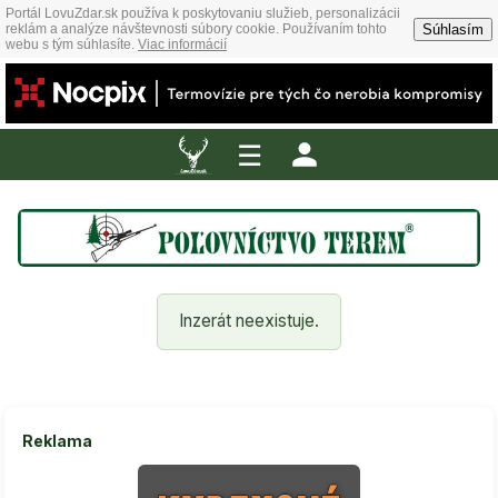
Portál LovuZdar.sk používa k poskytovaniu služieb, personalizácii
Súhlasím
reklám a analýze návštevnosti súbory cookie. Používaním tohto
webu s tým súhlasíte.
Viac informácií
☰
Inzerát neexistuje.
Reklama