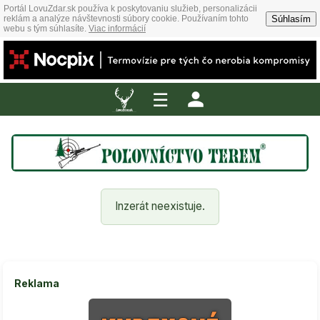
Portál LovuZdar.sk používa k poskytovaniu služieb, personalizácii
Súhlasím
reklám a analýze návštevnosti súbory cookie. Používaním tohto
webu s tým súhlasíte.
Viac informácií
☰
Inzerát neexistuje.
Reklama