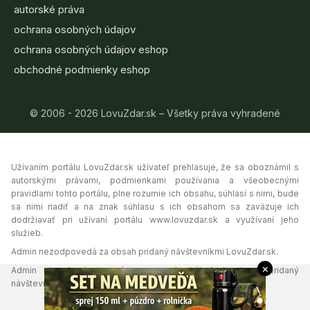
autorské práva
ochrana osobných údajov
ochrana osobných údajov eshop
obchodné podmienky eshop
© 2006 - 2026 LovuZdar.sk – Všetky práva vyhradené
Užívaním portálu LovuZdar.sk užívateľ prehlasuje, že sa oboznámil s
autorskými právami, podmienkami používania a všeobecnými
pravidlami tohto portálu, plne rozumie ich obsahu, súhlasí s nimi, bude
sa nimi riadiť a na znak súhlasu s ich obsahom sa zaväzuje ich
dodržiavať pri užívaní portálu www.lovuzdar.sk a využívaní jeho
služieb.
Admin nezodpovedá za obsah pridaný návštevníkmi LovuZdar.sk.
×
Admin si vyhradzuje právo vymazať akýkoľvek obsah pridaný
návštevníkmi portálu, ak tak uzná za vhodné.