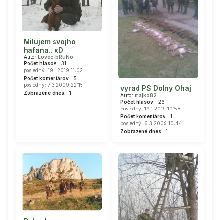
Milujem svojho
hafana.. xD
Autor:
Lovec-bRuNo
Počet hlasov:
31
posledný: 19.1.2019 11:02
Počet komentárov:
5
posledný: 7.3.2009 22:15
vyrad PS Dolny Ohaj
Zobrazené dnes:
1
Autor:
majko82
Počet hlasov:
26
posledný: 19.1.2019 10:58
Počet komentárov:
1
posledný: 6.3.2009 10:44
Zobrazené dnes:
1