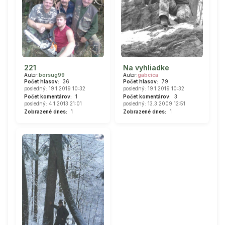
221
Na vyhliadke
Autor:
borsug99
Autor:
gabcica
Počet hlasov:
36
Počet hlasov:
79
posledný: 19.1.2019 10:32
posledný: 19.1.2019 10:32
Počet komentárov:
1
Počet komentárov:
3
posledný: 4.1.2013 21:01
posledný: 13.3.2009 12:51
Zobrazené dnes:
1
Zobrazené dnes:
1