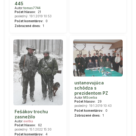
445
Autor:
tomas7744
Počet hlasov:
21
posledný: 19.1.2019 10:53
Počet komentárov:
0
Zobrazené dnes:
1
ustanovujúca
schôdza s
prezidentom PZ
Autor:
MScerba
Počet hlasov:
29
posledný: 19.1.2019 10:43
Počet komentárov:
0
Fešákov trochu
Zobrazené dnes:
1
zasnežilo
Autor:
ewitka
Počet hlasov:
62
posledný: 15.1.2022 15:30
Počet komentárov:
4