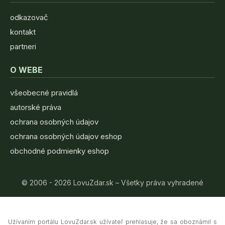
odkazovač
kontakt
partneri
O WEBE
všeobecné pravidlá
autorské práva
ochrana osobných údajov
ochrana osobných údajov eshop
obchodné podmienky eshop
© 2006 - 2026 LovuZdar.sk – Všetky práva vyhradené
Užívaním portálu LovuZdar.sk užívateľ prehlasuje, že sa oboznámil s