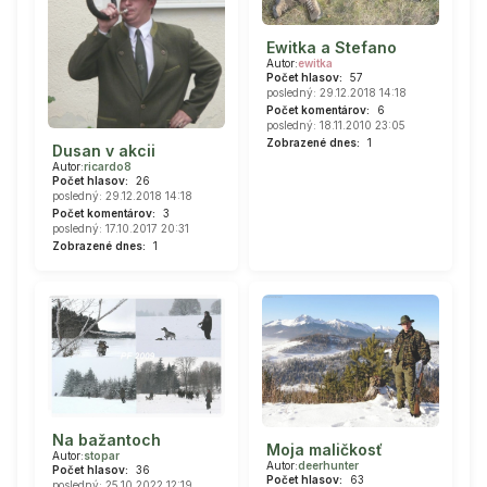
Ewitka a Stefano
Autor:
ewitka
Počet hlasov:
57
posledný: 29.12.2018 14:18
Počet komentárov:
6
posledný: 18.11.2010 23:05
Zobrazené dnes:
1
Dusan v akcii
Autor:
ricardo8
Počet hlasov:
26
posledný: 29.12.2018 14:18
Počet komentárov:
3
posledný: 17.10.2017 20:31
Zobrazené dnes:
1
Na bažantoch
Moja maličkosť
Autor:
stopar
Autor:
deerhunter
Počet hlasov:
36
Počet hlasov:
63
posledný: 25.10.2022 12:19