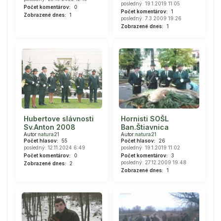
posledný: 19.1.2019 11:05
Počet komentárov:
0
Počet komentárov:
1
Zobrazené dnes:
1
posledný: 7.3.2009 19:26
Zobrazené dnes:
1
Hornisti SOŠL
Hubertove slávnosti
Ban.Štiavnica
Sv.Anton 2008
Autor:
natura21
Autor:
natura21
Počet hlasov:
26
Počet hlasov:
55
posledný: 19.1.2019 11:02
posledný: 12.11.2024 6:49
Počet komentárov:
3
Počet komentárov:
0
posledný: 27.12.2009 19:48
Zobrazené dnes:
2
Zobrazené dnes:
1