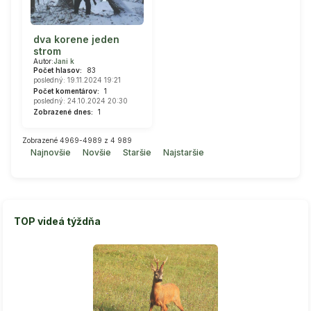
dva korene jeden
strom
Autor:
Jani k
Počet hlasov:
83
posledný: 19.11.2024 19:21
Počet komentárov:
1
posledný: 24.10.2024 20:30
Zobrazené dnes:
1
Zobrazené 4969-4989 z 4 989
Najnovšie
Novšie
Staršie
Najstaršie
TOP videá týždňa