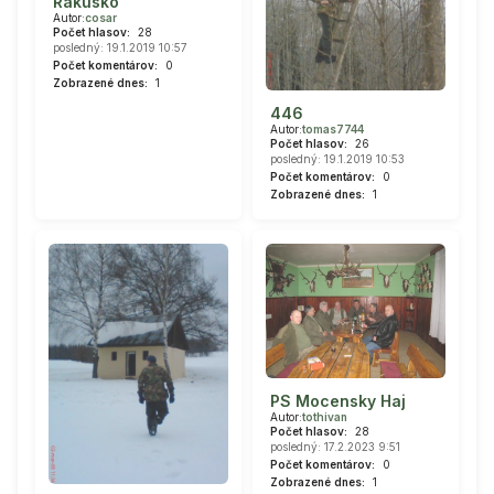
Rakusko
Autor:
cosar
Počet hlasov:
28
posledný: 19.1.2019 10:57
Počet komentárov:
0
Zobrazené dnes:
1
446
Autor:
tomas7744
Počet hlasov:
26
posledný: 19.1.2019 10:53
Počet komentárov:
0
Zobrazené dnes:
1
PS Mocensky Haj
Autor:
tothivan
Počet hlasov:
28
posledný: 17.2.2023 9:51
Počet komentárov:
0
Zobrazené dnes:
1