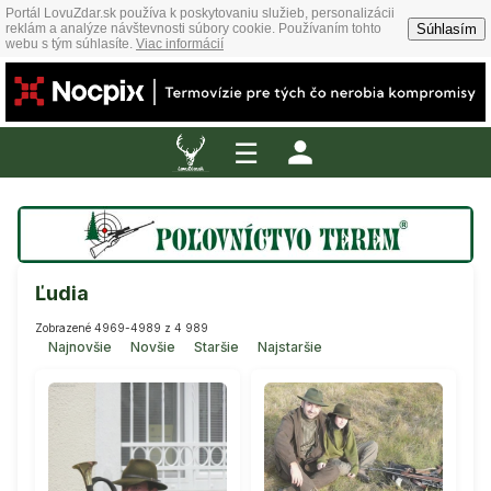
Portál LovuZdar.sk používa k poskytovaniu služieb, personalizácii
Súhlasím
reklám a analýze návštevnosti súbory cookie. Používaním tohto
webu s tým súhlasíte.
Viac informácií
☰
Ľudia
Zobrazené 4969-4989 z 4 989
Najnovšie
Novšie
Staršie
Najstaršie