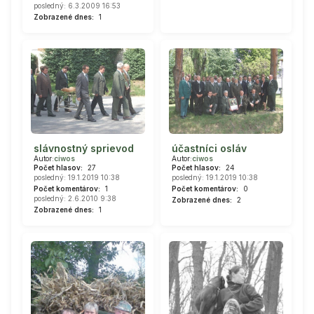
posledný: 6.3.2009 16:53
Zobrazené dnes:
1
slávnostný sprievod
účastníci osláv
Autor:
ciwos
Autor:
ciwos
Počet hlasov:
27
Počet hlasov:
24
posledný: 19.1.2019 10:38
posledný: 19.1.2019 10:38
Počet komentárov:
1
Počet komentárov:
0
posledný: 2.6.2010 9:38
Zobrazené dnes:
2
Zobrazené dnes:
1