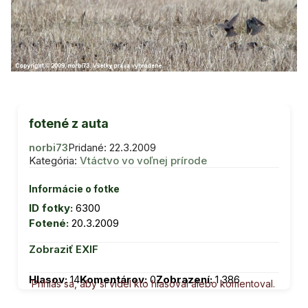
fotené z auta
norbi73
Pridané: 22.3.2009
Kategória:
Vtáctvo vo voľnej prírode
Informácie o fotke
ID fotky:
6300
Fotené:
20.3.2009
Zobraziť EXIF
Hlasov:
14
Komentárov:
0
Zobrazení:
1 386
Prihlás sa, aby si videl kto hlasoval alebo komentoval.