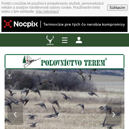
Portál LovuZdar.sk používa k poskytovaniu služieb, personalizácii
Súhlasím
reklám a analýze návštevnosti súbory cookie. Používaním tohto
webu s tým súhlasíte.
Viac informácií
☰
‹
›