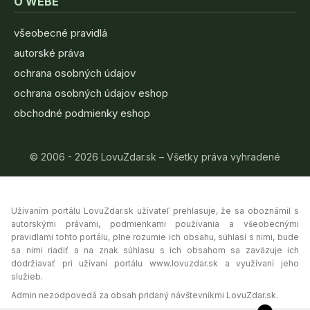
O WEBE
všeobecné pravidlá
autorské práva
ochrana osobných údajov
ochrana osobných údajov eshop
obchodné podmienky eshop
© 2006 - 2026 LovuZdar.sk – Všetky práva vyhradené
Užívaním portálu LovuZdar.sk užívateľ prehlasuje, že sa oboznámil s
autorskými právami, podmienkami používania a všeobecnými
pravidlami tohto portálu, plne rozumie ich obsahu, súhlasí s nimi, bude
sa nimi riadiť a na znak súhlasu s ich obsahom sa zaväzuje ich
dodržiavať pri užívaní portálu www.lovuzdar.sk a využívaní jeho
služieb.
Admin nezodpovedá za obsah pridaný návštevníkmi LovuZdar.sk.