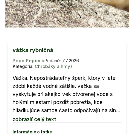
vážka rybničná
Pepo Pepovič
Pridané: 7.7.2026
Kategória:
Chrobáky a hmyz
Vážka. Nepostrádateľný šperk, ktorý v lete
zdobí každé vodné zátišie. vážka sa
vyskytuje pri akejkoľvek otvorenej vode s
holými miestami pozdĺž pobrežia, kde
hliadkujúce samce často odpočívajú na sln…
zobraziť celý text
Informácie o fotke