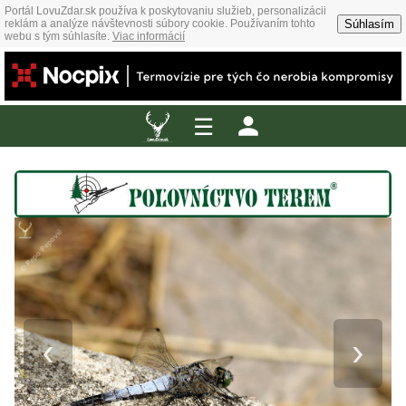
Portál LovuZdar.sk používa k poskytovaniu služieb, personalizácii
Súhlasím
reklám a analýze návštevnosti súbory cookie. Používaním tohto
webu s tým súhlasíte.
Viac informácií
☰
‹
›