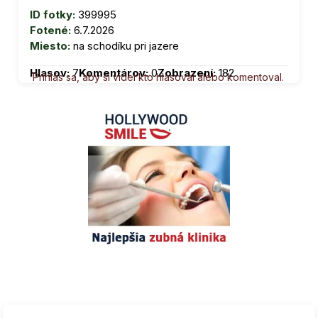
ID fotky:
399995
Fotené:
6.7.2026
Miesto:
na schodíku pri jazere
Hlasov:
7
Komentárov:
0
Zobrazení:
182
Prihlás sa, aby si videl kto hlasoval alebo komentoval.