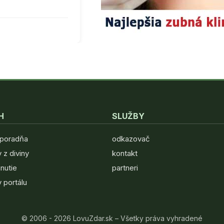
H
SLUŽBY
 poradňa
odkazovač
 z diviny
kontakt
hnutie
partneri
 portálu
© 2006 - 2026 LovuZdar.sk – Všetky práva vyhradené