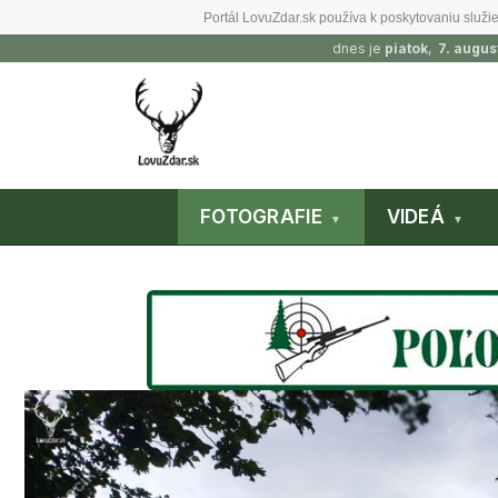
Portál LovuZdar.sk používa k poskytovaniu služie
dnes je
piatok
,
7. augus
FOTOGRAFIE
VIDEÁ