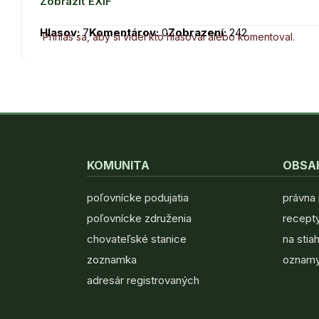
Zobraziť EXIF
Hlasov:
7
Komentárov:
0
Zobrazení:
242
Prihlás sa, aby si videl kto hlasoval alebo komentoval.
KOMUNITA
OBSA
poľovnícke podujatia
právna
poľovnícke združenia
recepty
chovateľské stanice
na stia
zoznamka
oznamy
adresár registrovaných