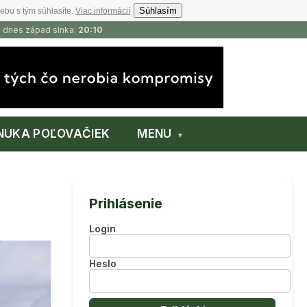
Súhlasím
ebu s tým súhlasíte.
Viac informácií
, dnes západ slnka:
20:10
NUKA POĽOVAČIEK
MENU
Prihlásenie
Login
Heslo