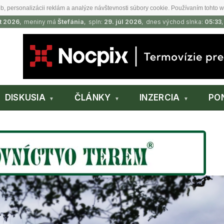
b, personalizácii reklám a analýze návštevnosti súbory cookie. Používaním tohto w
t 2026
, meniny má
Štefánia
, spln:
29. júl 2026
, dnes východ slnka:
05:33
DISKUSIA
ČLÁNKY
INZERCIA
PO