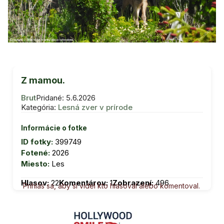
Z mamou.
Brut
Pridané: 5.6.2026
Kategória:
Lesná zver v prírode
Informácie o fotke
ID fotky:
399749
Fotené:
2026
Miesto:
Les
Hlasov:
22
Komentárov:
1
Zobrazení:
496
Prihlás sa, aby si videl kto hlasoval alebo komentoval.