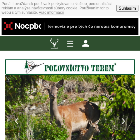
Portál LovuZdar.sk používa k poskytovaniu služieb, personalizácii
Súhlasím
reklám a analýze návštevnosti súbory cookie. Používaním tohto
webu s tým súhlasíte.
Viac informácií
☰
‹
›