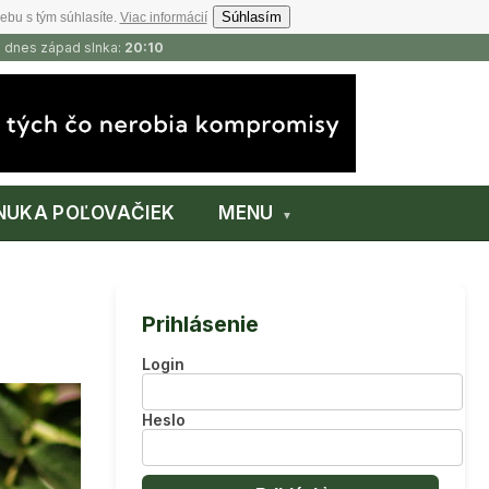
Súhlasím
ebu s tým súhlasíte.
Viac informácií
, dnes západ slnka:
20:10
NUKA POĽOVAČIEK
MENU
Prihlásenie
Login
Heslo