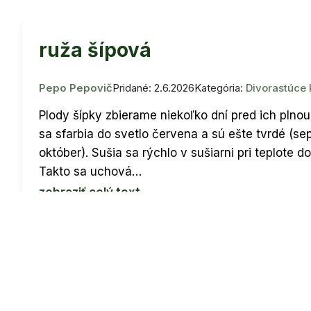
ruža šípová
Pepo Pepovič
Pridané: 2.6.2026
Kategória:
Divorastúce 
Plody šípky zbierame niekoľko dní pred ich plnou
sa sfarbia do svetlo červena a sú ešte tvrdé (s
október). Sušia sa rýchlo v sušiarni pri teplote d
Takto sa uchová…
zobraziť celý text
Informácie o fotke
ID fotky:
399717
Fotené:
26.5.2026
Miesto:
Pri Váhu
Hlasov:
12
Komentárov:
2
Zobrazení:
284
Prihlás sa, aby si videl kto hlasoval alebo komentoval.