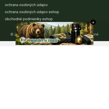
ochrana osobných údajov
ochrana osobných údajov eshop
obchodné podmienky eshop
×
© 2006 - 2026 LovuZdar.sk – Všetky práva vyhradené
Užívaním portálu LovuZdar.sk užívateľ prehlasuje, že sa oboznámil s
autorskými právami, podmienkami používania a všeobecnými
pravidlami tohto portálu, plne rozumie ich obsahu, súhlasí s nimi, bude
sa nimi riadiť a na znak súhlasu s ich obsahom sa zaväzuje ich
dodržiavať pri užívaní portálu www.lovuzdar.sk a využívaní jeho
služieb.
Admin nezodpovedá za obsah pridaný návštevníkmi LovuZdar.sk.
Admin si vyhradzuje právo vymazať akýkoľvek obsah pridaný
návštevníkmi portálu, ak tak uzná za vhodné.