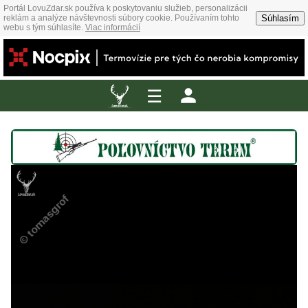
Portál LovuZdar.sk používa k poskytovaniu služieb, personalizácii
Súhlasím
reklám a analýze návštevnosti súbory cookie. Používaním tohto
webu s tým súhlasíte.
Viac informácií
☰