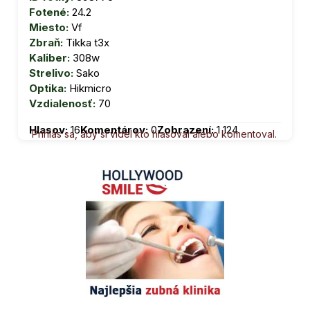
Fotené:
24.2
Miesto:
Vf
Zbraň:
Tikka t3x
Kaliber:
308w
Strelivo:
Sako
Optika:
Hikmicro
Vzdialenosť:
70
Hlasov:
16
Komentárov:
0
Zobrazení:
1 124
Prihlás sa, aby si videl kto hlasoval alebo komentoval.