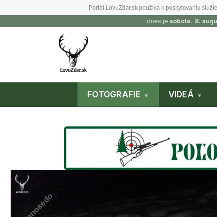
Portál LovuZdar.sk používa k poskytovaniu služie
dnes je
sobota
,
8. aug
FOTOGRAFIE
VIDEÁ