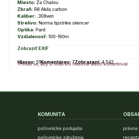
Miesto:
Za Chatou
Zbraň:
R8 Akila carbon
Kaliber:
.308win
Strelivo:
Norma tipstrike silencer
Optika:
Pard
Vzdialenosť:
100-160m
Zobraziť EXIF
Hlasov:
51
Komentárov:
7
Zobrazení:
4 542
Prihlás sa, aby si videl kto hlasoval alebo komentoval.
KOMUNITA
OBSA
poľovnícke podujatia
právna
poľovnícke združenia
recepty