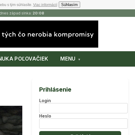
Súhlasím
ebu s tým súhlasíte.
Viac informácií
 dnes západ slnka:
20:08
NUKA POĽOVAČIEK
MENU
Prihlásenie
Login
Heslo