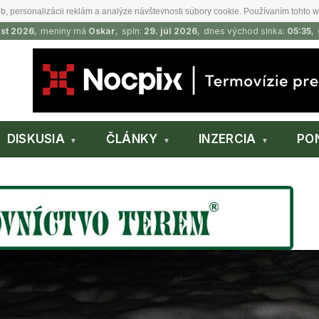
b, personalizácii reklám a analýze návštevnosti súbory cookie. Používaním tohto w
ust 2026
, meniny má
Oskar
, spln:
29. júl 2026
, dnes východ slnka:
05:35
,
DISKUSIA
ČLÁNKY
INZERCIA
PO