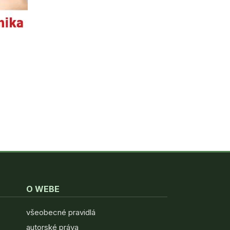
O WEBE
všeobecné pravidlá
autorské práva