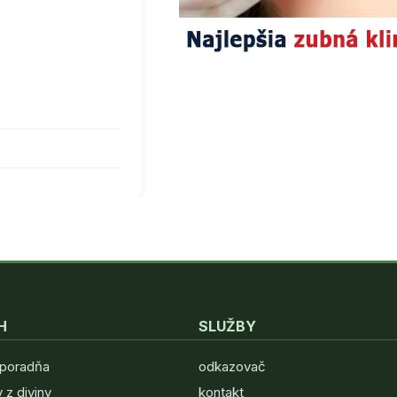
H
SLUŽBY
 poradňa
odkazovač
 z diviny
kontakt