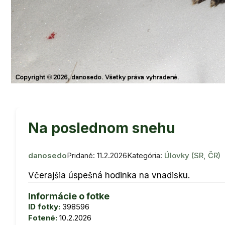
Na poslednom snehu
danosedo
Pridané: 11.2.2026
Kategória:
Úlovky (SR, ČR)
Včerajšia úspešná hodinka na vnadisku.
Informácie o fotke
ID fotky:
398596
Fotené:
10.2.2026