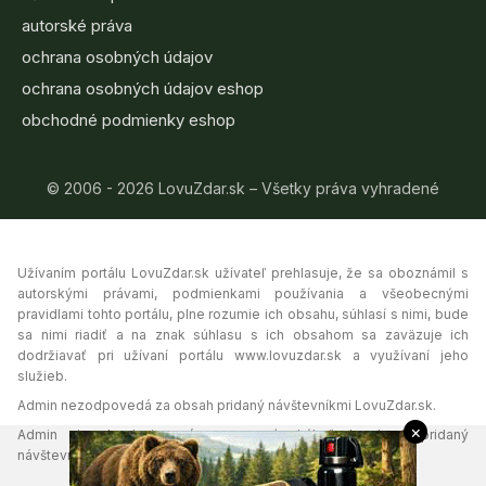
autorské práva
ochrana osobných údajov
ochrana osobných údajov eshop
obchodné podmienky eshop
© 2006 - 2026 LovuZdar.sk – Všetky práva vyhradené
Užívaním portálu LovuZdar.sk užívateľ prehlasuje, že sa oboznámil s
autorskými právami, podmienkami používania a všeobecnými
pravidlami tohto portálu, plne rozumie ich obsahu, súhlasí s nimi, bude
sa nimi riadiť a na znak súhlasu s ich obsahom sa zaväzuje ich
dodržiavať pri užívaní portálu www.lovuzdar.sk a využívaní jeho
služieb.
Admin nezodpovedá za obsah pridaný návštevníkmi LovuZdar.sk.
×
Admin si vyhradzuje právo vymazať akýkoľvek obsah pridaný
návštevníkmi portálu, ak tak uzná za vhodné.