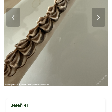
‹
›
Jeleň 4r.