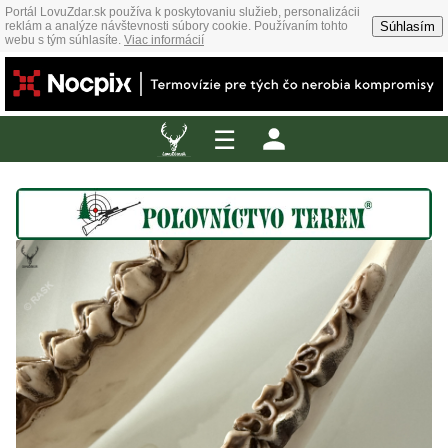
Portál LovuZdar.sk používa k poskytovaniu služieb, personalizácii
Súhlasím
reklám a analýze návštevnosti súbory cookie. Používaním tohto
webu s tým súhlasíte.
Viac informácií
☰