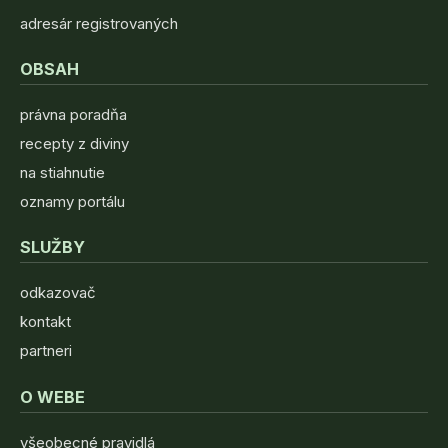
adresár registrovaných
OBSAH
právna poradňa
recepty z diviny
na stiahnutie
oznamy portálu
SLUŽBY
odkazovač
kontakt
partneri
O WEBE
všeobecné pravidlá