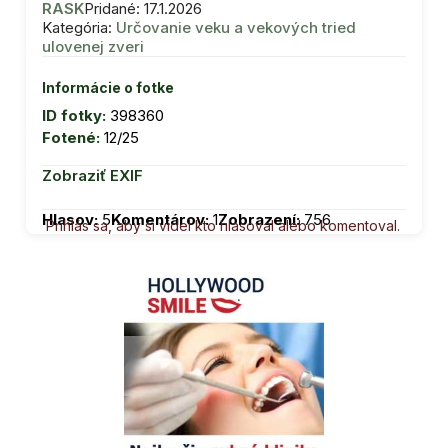
RASK
Pridané: 17.1.2026
Kategória:
Určovanie veku a vekových tried
ulovenej zveri
Informácie o fotke
ID fotky:
398360
Fotené:
12/25
Zobraziť EXIF
Hlasov:
5
Komentárov:
1
Zobrazení:
756
Prihlás sa, aby si videl kto hlasoval alebo komentoval.