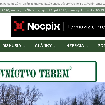
b, personalizácii reklám a analýze návštevnosti súbory cookie. Používaním tohto w
t 2026
, meniny má
Štefánia
, spln:
29. júl 2026
, dnes východ slnka:
05:33
DISKUSIA
ČLÁNKY
INZERCIA
PO