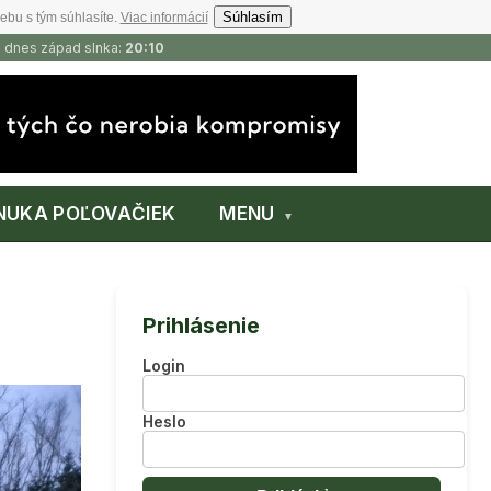
Súhlasím
ebu s tým súhlasíte.
Viac informácií
, dnes západ slnka:
20:10
NUKA POĽOVAČIEK
MENU
Prihlásenie
Login
Heslo