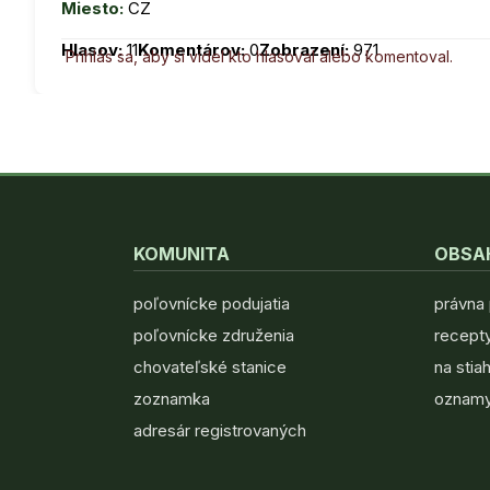
Miesto:
CZ
Hlasov:
11
Komentárov:
0
Zobrazení:
971
Prihlás sa, aby si videl kto hlasoval alebo komentoval.
KOMUNITA
OBSA
poľovnícke podujatia
právna
poľovnícke združenia
recepty
chovateľské stanice
na stia
zoznamka
oznamy
adresár registrovaných