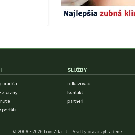
H
SLUŽBY
 poradňa
odkazovač
 z diviny
kontakt
hnutie
partneri
 portálu
© 2006 - 2026 LovuZdar.sk – Všetky práva vyhradené