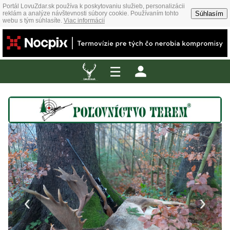
Portál LovuZdar.sk používa k poskytovaniu služieb, personalizácii
Súhlasím
reklám a analýze návštevnosti súbory cookie. Používaním tohto
webu s tým súhlasíte.
Viac informácií
☰
‹
›