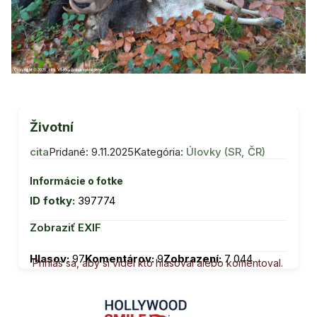
Životní
cita
Pridané: 9.11.2025
Kategória:
Úlovky (SR, ČR)
Informácie o fotke
ID fotky:
397774
Zobraziť EXIF
Hlasov:
97
Komentárov:
9
Zobrazení:
7 044
Prihlás sa, aby si videl kto hlasoval alebo komentoval.