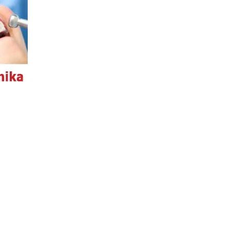
O WEBE
všeobecné pravidlá
autorské práva
ochrana osobných údajov