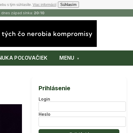
Súhlasím
ebu s tým súhlasíte.
Viac informácií
, dnes západ slnka:
20:10
NUKA POĽOVAČIEK
MENU
Prihlásenie
Login
Heslo