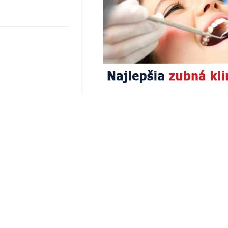
H
SLUŽBY
 poradňa
odkazovač
 z diviny
kontakt
hnutie
partneri