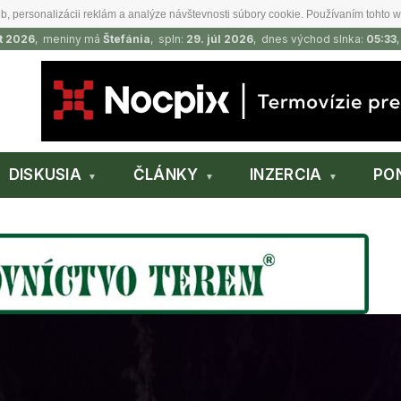
b, personalizácii reklám a analýze návštevnosti súbory cookie. Používaním tohto w
t 2026
, meniny má
Štefánia
, spln:
29. júl 2026
, dnes východ slnka:
05:33
DISKUSIA
ČLÁNKY
INZERCIA
PO