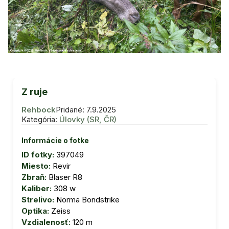
Z ruje
Rehbock
Pridané: 7.9.2025
Kategória:
Úlovky (SR, ČR)
Informácie o fotke
ID fotky:
397049
Miesto:
Revir
Zbraň:
Blaser R8
Kaliber:
308 w
Strelivo:
Norma Bondstrike
Optika:
Zeiss
Vzdialenosť:
120 m