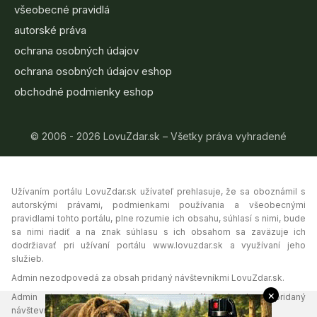
všeobecné pravidlá
autorské práva
ochrana osobných údajov
ochrana osobných údajov eshop
obchodné podmienky eshop
© 2006 - 2026 LovuZdar.sk – Všetky práva vyhradené
Užívaním portálu LovuZdar.sk užívateľ prehlasuje, že sa oboznámil s
autorskými právami, podmienkami používania a všeobecnými
pravidlami tohto portálu, plne rozumie ich obsahu, súhlasí s nimi, bude
sa nimi riadiť a na znak súhlasu s ich obsahom sa zaväzuje ich
dodržiavať pri užívaní portálu www.lovuzdar.sk a využívaní jeho
služieb.
Admin nezodpovedá za obsah pridaný návštevníkmi LovuZdar.sk.
×
Admin si vyhradzuje právo vymazať akýkoľvek obsah pridaný
návštevníkmi portálu, ak tak uzná za vhodné.