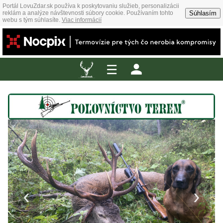
Portál LovuZdar.sk používa k poskytovaniu služieb, personalizácii
Súhlasím
reklám a analýze návštevnosti súbory cookie. Používaním tohto
webu s tým súhlasíte.
Viac informácií
☰
‹
›