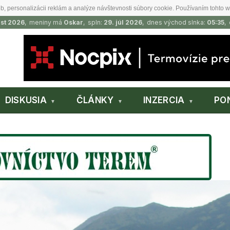
b, personalizácii reklám a analýze návštevnosti súbory cookie. Používaním tohto w
ust 2026
, meniny má
Oskar
, spln:
29. júl 2026
, dnes východ slnka:
05:35
,
DISKUSIA
ČLÁNKY
INZERCIA
PO