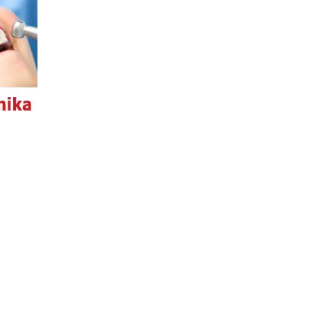
O WEBE
všeobecné pravidlá
autorské práva
ochrana osobných údajov