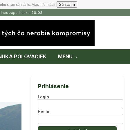
Súhlasím
ebu s tým súhlasíte.
Viac informácií
 dnes západ slnka:
20:08
NUKA POĽOVAČIEK
MENU
Prihlásenie
Login
Heslo