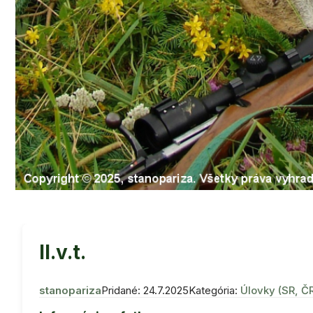
ll.v.t.
stanopariza
Pridané: 24.7.2025
Kategória:
Úlovky (SR, Č