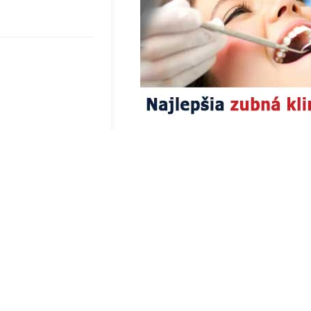
H
SLUŽBY
 poradňa
odkazovač
 z diviny
kontakt
hnutie
partneri