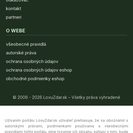
kontakt
partneri
O WEBE
všeobecné pravidlá
autorské práva
ochrana osobných údajov
ochrana osobných údajov eshop
obchodné podmienky eshop
© 2006 - 2026 LovuZdar.sk – Všetky práva vyhradené
Užívaním portálu LovuZdar.sk užívateľ prehlasuje, že sa oboznámil s
autorskými právami, podmienkami používania a všeobecnými
pravidlami tohto portálu, plne rozumie ich obsahu, súhlasí s nimi, bude