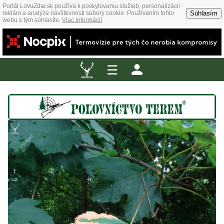
Portál LovuZdar.sk používa k poskytovaniu služieb, personalizácii
Súhlasím
reklám a analýze návštevnosti súbory cookie. Používaním tohto
webu s tým súhlasíte.
Viac informácií
☰