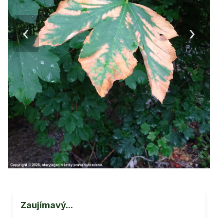
‹
›
Zaujímavý...