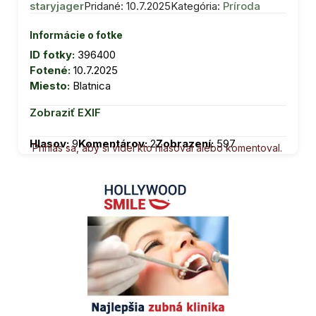
staryjager
Pridané: 10.7.2025
Kategória:
Príroda
Informácie o fotke
ID fotky:
396400
Fotené:
10.7.2025
Miesto:
Blatnica
Zobraziť EXIF
Hlasov:
9
Komentárov:
2
Zobrazení:
597
Prihlás sa, aby si videl kto hlasoval alebo komentoval.