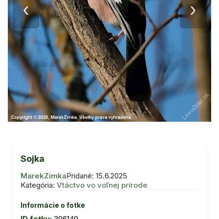
‹
›
Sojka
MarekZimka
Pridané: 15.6.2025
Kategória:
Vtáctvo vo voľnej prírode
Informácie o fotke
ID fotky:
396149