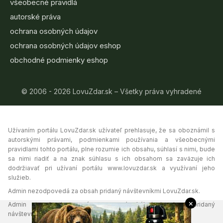
všeobecné pravidlá
autorské práva
ochrana osobných údajov
ochrana osobných údajov eshop
obchodné podmienky eshop
© 2006 - 2026 LovuZdar.sk – Všetky práva vyhradené
Užívaním portálu LovuZdar.sk užívateľ prehlasuje, že sa oboznámil s
autorskými právami, podmienkami používania a všeobecnými
pravidlami tohto portálu, plne rozumie ich obsahu, súhlasí s nimi, bude
sa nimi riadiť a na znak súhlasu s ich obsahom sa zaväzuje ich
dodržiavať pri užívaní portálu www.lovuzdar.sk a využívaní jeho
služieb.
Admin nezodpovedá za obsah pridaný návštevníkmi LovuZdar.sk.
×
Admin si vyhradzuje právo vymazať akýkoľvek obsah pridaný
návštevníkmi portálu, ak tak uzná za vhodné.