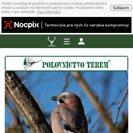
Portál LovuZdar.sk používa k poskytovaniu služieb, personalizácii
Súhlasím
reklám a analýze návštevnosti súbory cookie. Používaním tohto
webu s tým súhlasíte.
Viac informácií
☰