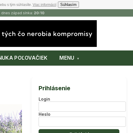
Súhlasím
ebu s tým súhlasíte.
Viac informácií
, dnes západ slnka:
20:10
NUKA POĽOVAČIEK
MENU
Prihlásenie
Login
Heslo