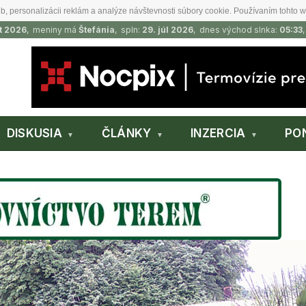
b, personalizácii reklám a analýze návštevnosti súbory cookie. Používaním tohto w
t 2026
, meniny má
Štefánia
, spln:
29. júl 2026
, dnes východ slnka:
05:33
DISKUSIA
ČLÁNKY
INZERCIA
PO