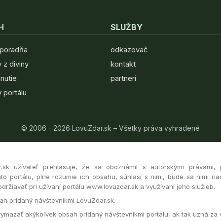
H
SLUŽBY
 poradňa
odkazovač
 z diviny
kontakt
hnutie
partneri
 portálu
© 2006 - 2026 LovuZdar.sk – Všetky práva vyhradené
r.sk užívateľ prehlasuje, že sa oboznámil s autorskými právami,
to portálu, plne rozumie ich obsahu, súhlasí s nimi, bude sa nimi ria
ržiavať pri užívaní portálu www.lovuzdar.sk a využívaní jeho služieb.
h pridaný návštevníkmi LovuZdar.sk.
vymazať akýkoľvek obsah pridaný návštevníkmi portálu, ak tak uzná za