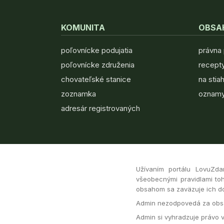
KOMUNITA
OBSA
poľovnícke podujatia
právna
poľovnícke združenia
recepty
chovateľské stanice
na stia
zoznamka
oznamy
adresár registrovaných
Užívaním portálu LovuZda
všeobecnými pravidlami toh
obsahom sa zaväzuje ich dod
Admin nezodpovedá za obsa
Admin si vyhradzuje právo 