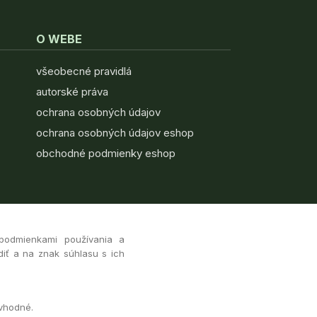
O WEBE
všeobecné pravidlá
autorské práva
ochrana osobných údajov
ochrana osobných údajov eshop
obchodné podmienky eshop
 podmienkami používania a
diť a na znak súhlasu s ich
 vhodné.