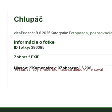
Chlupáč
cita
Pridané: 8.6.2025
Kategória:
Fotopasca, pozorovaci
Informácie o fotke
ID fotky:
396085
Zobraziť EXIF
Hlasov:
21
Komentárov:
0
Zobrazení:
6 206
Prihlás sa, aby si videl kto hlasoval alebo komentoval.