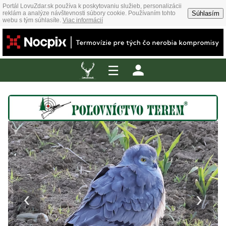
Portál LovuZdar.sk používa k poskytovaniu služieb, personalizácii
Súhlasím
reklám a analýze návštevnosti súbory cookie. Používaním tohto
webu s tým súhlasíte.
Viac informácií
☰
‹
›