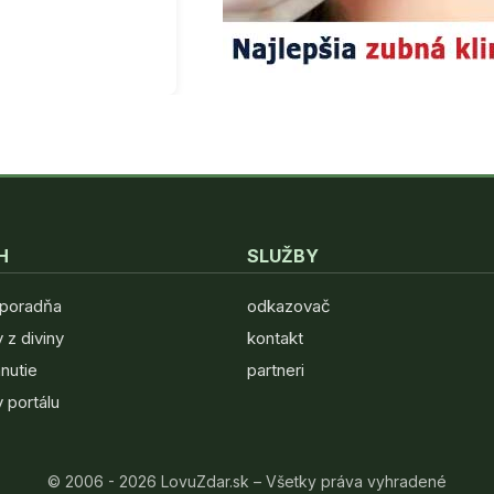
H
SLUŽBY
 poradňa
odkazovač
 z diviny
kontakt
hnutie
partneri
 portálu
© 2006 - 2026 LovuZdar.sk – Všetky práva vyhradené