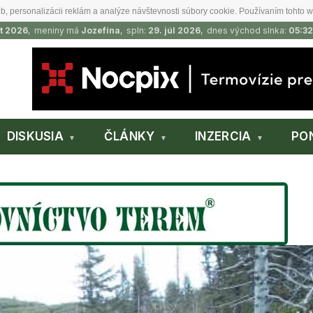
b, personalizácii reklám a analýze návštevnosti súbory cookie. Používaním tohto w
t 2026
, meniny má
Jozefína
, spln:
29. júl 2026
, dnes východ slnka:
05:32
DISKUSIA
ČLÁNKY
INZERCIA
PO