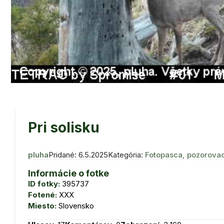
Pri solisku
pluha
Pridané: 6.5.2025
Kategória:
Fotopasca, pozorova
Informácie o fotke
ID fotky:
395737
Fotené:
XXX
Miesto:
Slovensko