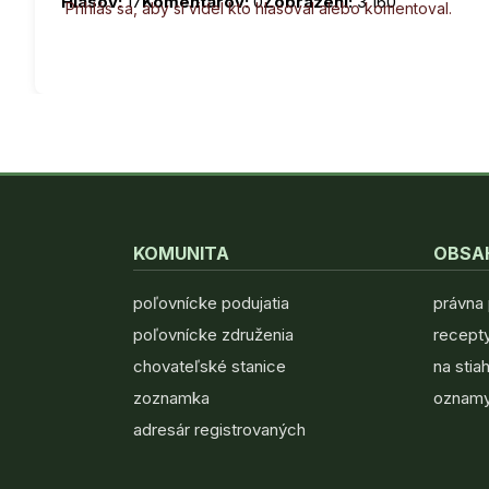
Hlasov:
17
Komentárov:
0
Zobrazení:
3 160
Prihlás sa, aby si videl kto hlasoval alebo komentoval.
KOMUNITA
OBSA
poľovnícke podujatia
právna
poľovnícke združenia
recepty
chovateľské stanice
na stia
zoznamka
oznamy
adresár registrovaných