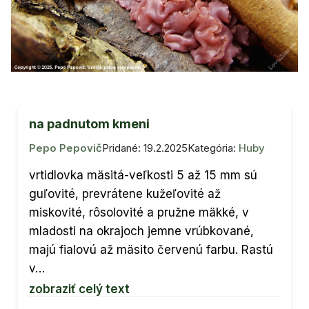
na padnutom kmeni
Pepo Pepovič
Pridané: 19.2.2025
Kategória:
Huby
vrtidlovka mäsitá-veľkosti 5 až 15 mm sú
guľovité, prevrátene kužeľovité až
miskovité, rôsolovité a pružne mäkké, v
mladosti na okrajoch jemne vrúbkované,
majú fialovú až mäsito červenú farbu. Rastú
v…
zobraziť celý text