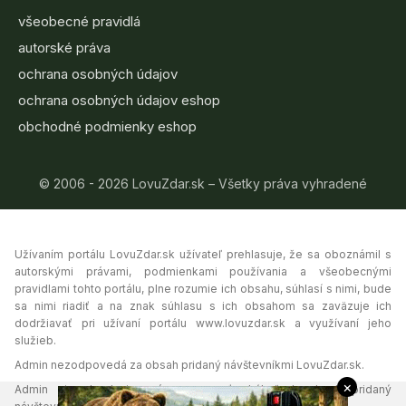
všeobecné pravidlá
autorské práva
ochrana osobných údajov
ochrana osobných údajov eshop
obchodné podmienky eshop
© 2006 - 2026 LovuZdar.sk – Všetky práva vyhradené
Užívaním portálu LovuZdar.sk užívateľ prehlasuje, že sa oboznámil s
autorskými právami, podmienkami používania a všeobecnými
pravidlami tohto portálu, plne rozumie ich obsahu, súhlasí s nimi, bude
sa nimi riadiť a na znak súhlasu s ich obsahom sa zaväzuje ich
dodržiavať pri užívaní portálu www.lovuzdar.sk a využívaní jeho
služieb.
Admin nezodpovedá za obsah pridaný návštevníkmi LovuZdar.sk.
×
Admin si vyhradzuje právo vymazať akýkoľvek obsah pridaný