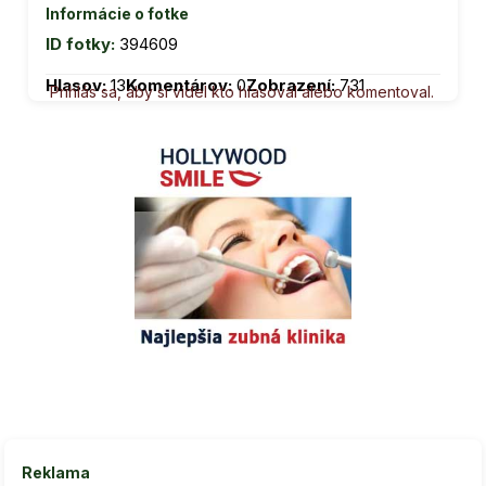
Informácie o fotke
ID fotky:
394609
Hlasov:
13
Komentárov:
0
Zobrazení:
731
Prihlás sa, aby si videl kto hlasoval alebo komentoval.
Reklama