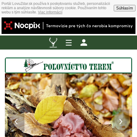
Portál LovuZdar.sk používa k poskytovaniu služieb, personalizácii
Súhlasím
reklám a analýze návštevnosti súbory cookie. Používaním tohto
webu s tým súhlasíte.
Viac informácií
☰
‹
›