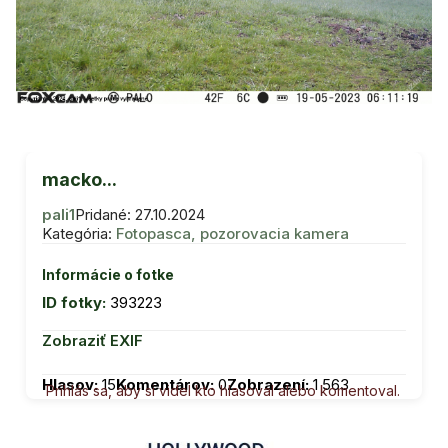
macko...
pali1
Pridané: 27.10.2024
Kategória:
Fotopasca, pozorovacia kamera
Informácie o fotke
ID fotky:
393223
Zobraziť EXIF
Hlasov:
15
Komentárov:
0
Zobrazení:
1 563
Prihlás sa, aby si videl kto hlasoval alebo komentoval.