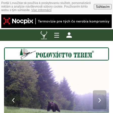
Portál LovuZdar.sk používa k poskytovaniu služieb, personalizácii
Súhlasím
reklám a analýze návštevnosti súbory cookie. Používaním tohto
webu s tým súhlasíte.
Viac informácií
☰
‹
›