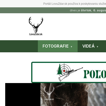
Portál LovuZdar.sk používa k poskytovaniu služie
dnes je
štvrtok
,
6. augus
FOTOGRAFIE
VIDEÁ