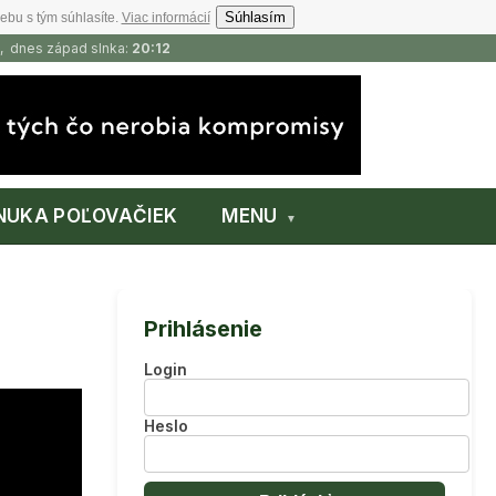
Súhlasím
ebu s tým súhlasíte.
Viac informácií
, dnes západ slnka:
20:12
NUKA POĽOVAČIEK
MENU
Prihlásenie
Login
Heslo