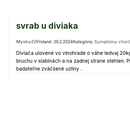
svrab u diviaka
Mysho22
Pridané: 26.2.2024
Kategória:
Symptómy chorô
Diviača ulovené vo vinohrade o váhe ledvaj 20k
bruchu v slabinách a na zadnej strane stehien. Pr
badateľne zväčšené uzliny .
Informácie o fotke
ID fotky:
390115
Fotené:
26.2.2024
Miesto:
MK
Zobraziť EXIF
Hlasov:
7
Komentárov:
0
Zobrazení:
1 917
Prihlás sa, aby si videl kto hlasoval alebo komentoval.