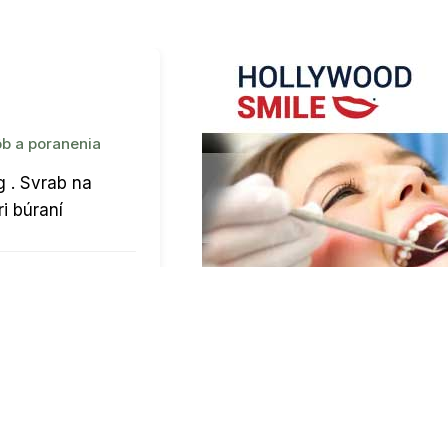
b a poranenia
g . Svrab na
i búraní