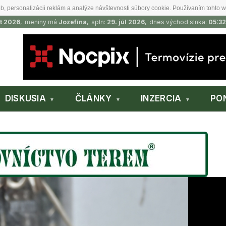
b, personalizácii reklám a analýze návštevnosti súbory cookie. Používaním tohto w
t 2026
, meniny má
Jozefína
, spln:
29. júl 2026
, dnes východ slnka:
05:32
DISKUSIA
ČLÁNKY
INZERCIA
PO