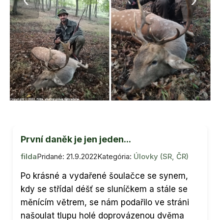
První daněk je jen jeden...
filda
Pridané: 21.9.2022
Kategória:
Úlovky (SR, ČR)
Po krásné a vydařené šoulačce se synem,
kdy se střídal déšť se sluníčkem a stále se
měnícím větrem, se nám podařilo ve stráni
našoulat tlupu holé doprovázenou dvěma