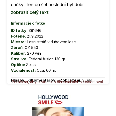
daňky. Ten co šel poslední byl dobr…
zobraziť celý text
Informácie o fotke
ID fotky:
381646
Fotené:
21.9.2022
Miesto:
Lesní stráň v dubovém lese
Zbraň:
CZ 550
Kaliber:
270 win
Strelivo:
Federal fusion 130 gr.
Optika:
Zeiss
Vzdialenosť:
Cca. 60 m.
Hlasov:
53
Komentárov:
7
Zobrazení:
3 694
Prihlás sa, aby si videl kto hlasoval alebo komentoval.