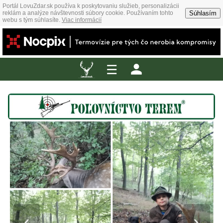
Portál LovuZdar.sk používa k poskytovaniu služieb, personalizácii
Súhlasím
reklám a analýze návštevnosti súbory cookie. Používaním tohto
webu s tým súhlasíte.
Viac informácií
☰
‹
›